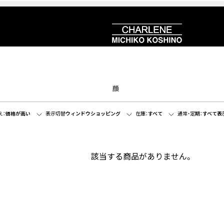
顔
え：
価格が高い
表示切替
ウィンドウショッピング
在庫：
すべて
通常・定期：
すべて表
該当する商品がありません。