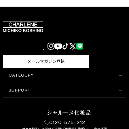
Instagram
YouTube
TikTok
X
LINE
(Twitter)
メールマガジン登録
CATEGORY
すべての商品一覧
コスメティックス
SUPPORT
サプリメント・保健機能食品
ご利用ガイド
食品・飲料
お問い合わせ
お悩み・効果
0120-575-212