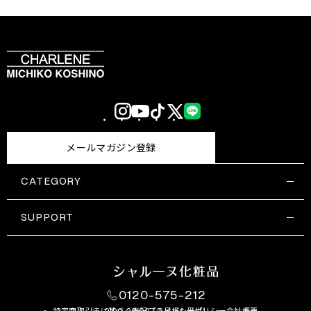
Instagram
YouTube
TikTok
X
LINE
(Twitter)
メールマガジン登録
CATEGORY
すべての商品一覧
コスメティックス
SUPPORT
サプリメント・保健機能食品
ご利用ガイド
食品・飲料
お問い合わせ
お悩み・効果
0120-575-212