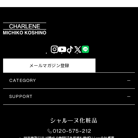
Instagram
YouTube
TikTok
X
LINE
(Twitter)
メールマガジン登録
CATEGORY
すべての商品一覧
コスメティックス
SUPPORT
サプリメント・保健機能食品
ご利用ガイド
食品・飲料
お問い合わせ
お悩み・効果
0120-575-212