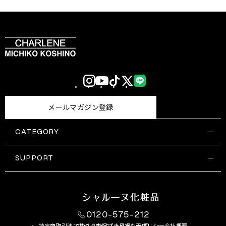
Instagram
YouTube
TikTok
X
LINE
(Twitter)
メールマガジン登録
CATEGORY
すべての商品一覧
コスメティックス
SUPPORT
サプリメント・保健機能食品
ご利用ガイド
食品・飲料
お問い合わせ
お悩み・効果
0120-575-212