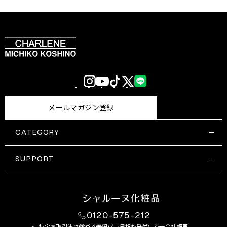
Instagram
YouTube
TikTok
X
LINE
(Twitter)
メールマガジン登録
CATEGORY
すべての商品一覧
コスメティックス
SUPPORT
サプリメント・保健機能食品
ご利用ガイド
食品・飲料
お問い合わせ
お悩み・効果
0120-575-212