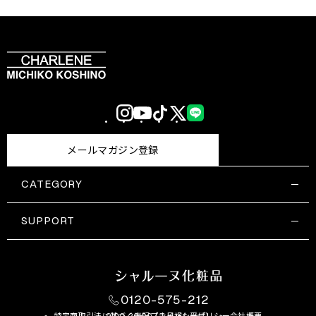
Instagram
YouTube
TikTok
X
LINE
(Twitter)
メールマガジン登録
CATEGORY
すべての商品一覧
コスメティックス
SUPPORT
サプリメント・保健機能食品
ご利用ガイド
食品・飲料
お問い合わせ
お悩み・効果
0120-575-212