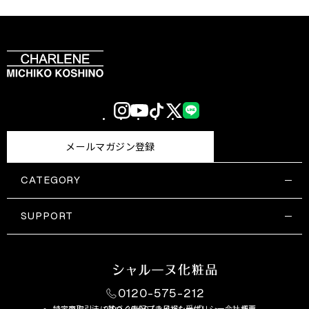
Instagram
YouTube
TikTok
X
LINE
(Twitter)
メールマガジン登録
CATEGORY
すべての商品一覧
コスメティックス
SUPPORT
サプリメント・保健機能食品
ご利用ガイド
食品・飲料
お問い合わせ
お悩み・効果
0120-575-212