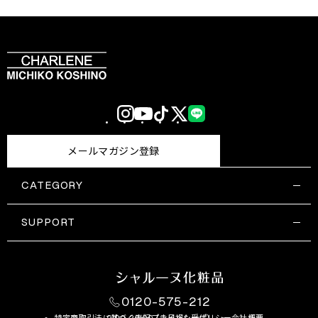
Instagram
YouTube
TikTok
X
LINE
(Twitter)
メールマガジン登録
CATEGORY
すべての商品一覧
コスメティックス
SUPPORT
サプリメント・保健機能食品
ご利用ガイド
食品・飲料
お問い合わせ
お悩み・効果
0120-575-212