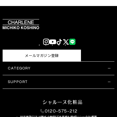
Instagram
YouTube
TikTok
X
LINE
(Twitter)
メールマガジン登録
CATEGORY
すべての商品一覧
コスメティックス
SUPPORT
サプリメント・保健機能食品
ご利用ガイド
食品・飲料
お問い合わせ
お悩み・効果
0120-575-212