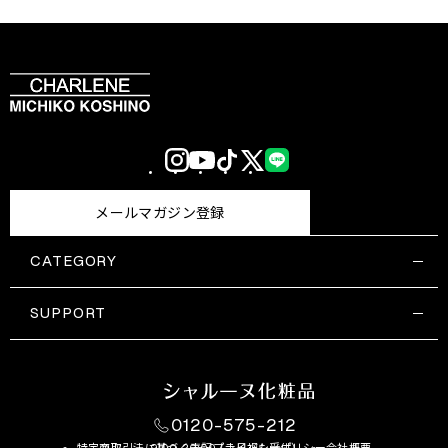
Instagram
YouTube
TikTok
X
LINE
(Twitter)
メールマガジン登録
CATEGORY
すべての商品一覧
コスメティックス
SUPPORT
サプリメント・保健機能食品
ご利用ガイド
食品・飲料
お問い合わせ
お悩み・効果
0120-575-212