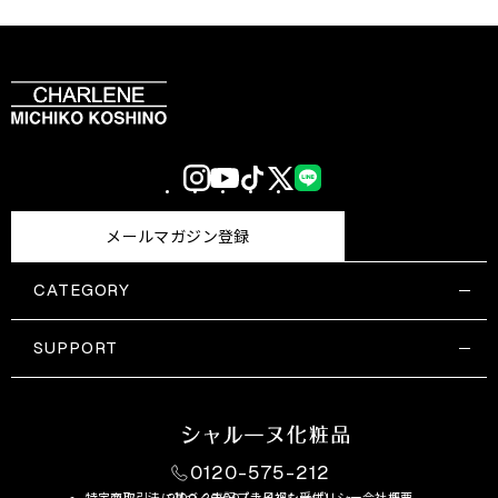
Instagram
YouTube
TikTok
X
LINE
(Twitter)
メールマガジン登録
CATEGORY
すべての商品一覧
コスメティックス
SUPPORT
サプリメント・保健機能食品
ご利用ガイド
食品・飲料
お問い合わせ
お悩み・効果
0120-575-212