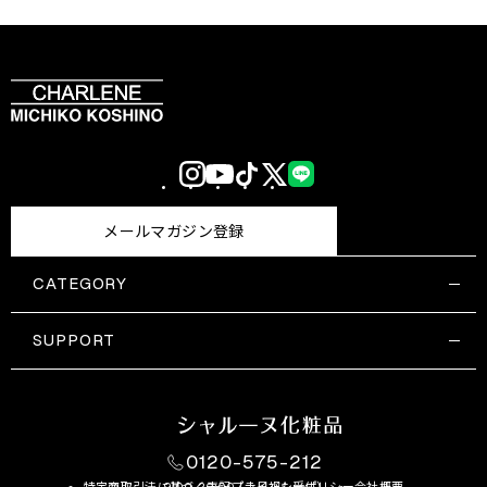
Instagram
YouTube
TikTok
X
LINE
(Twitter)
メールマガジン登録
CATEGORY
すべての商品一覧
コスメティックス
SUPPORT
サプリメント・保健機能食品
ご利用ガイド
食品・飲料
お問い合わせ
お悩み・効果
0120-575-212