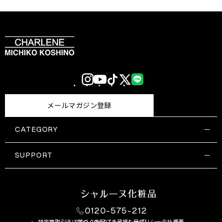
Instagram
YouTube
TikTok
X
LINE
(Twitter)
メールマガジン登録
CATEGORY
すべての商品一覧
コスメティックス
SUPPORT
サプリメント・保健機能食品
ご利用ガイド
食品・飲料
お問い合わせ
お悩み・効果
0120-575-212