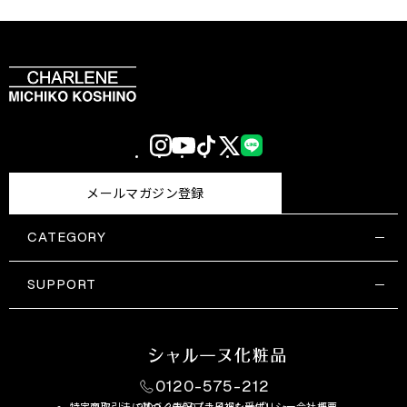
Instagram
YouTube
TikTok
X
LINE
(Twitter)
メールマガジン登録
CATEGORY
すべての商品一覧
コスメティックス
SUPPORT
サプリメント・保健機能食品
ご利用ガイド
食品・飲料
お問い合わせ
お悩み・効果
0120-575-212