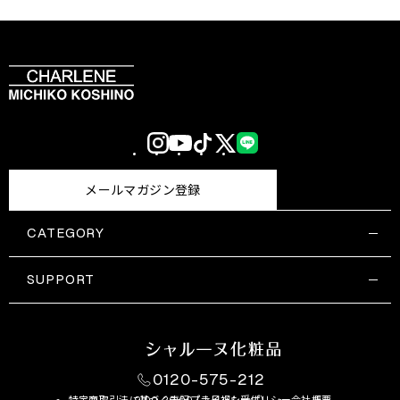
Instagram
YouTube
TikTok
X
LINE
(Twitter)
メールマガジン登録
CATEGORY
すべての商品一覧
コスメティックス
SUPPORT
サプリメント・保健機能食品
ご利用ガイド
食品・飲料
お問い合わせ
お悩み・効果
0120-575-212