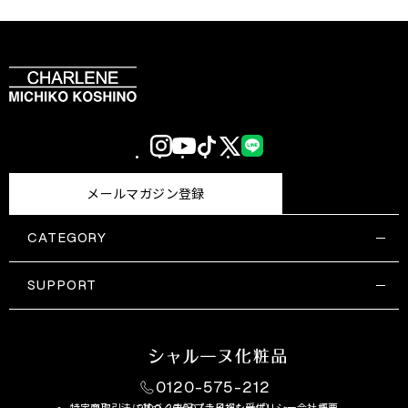
Instagram
YouTube
TikTok
X
LINE
(Twitter)
メールマガジン登録
CATEGORY
すべての商品一覧
コスメティックス
SUPPORT
サプリメント・保健機能食品
ご利用ガイド
食品・飲料
お問い合わせ
お悩み・効果
0120-575-212