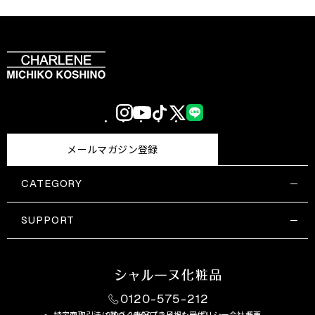
Instagram
YouTube
TikTok
X
LINE
(Twitter)
メールマガジン登録
CATEGORY
すべての商品一覧
コスメティックス
SUPPORT
サプリメント・保健機能食品
ご利用ガイド
食品・飲料
お問い合わせ
お悩み・効果
0120-575-212