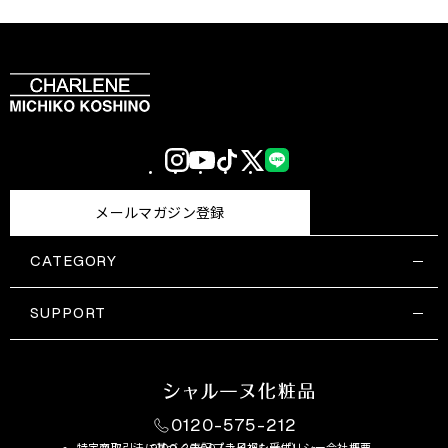
Instagram
YouTube
TikTok
X
LINE
(Twitter)
メールマガジン登録
CATEGORY
すべての商品一覧
コスメティックス
SUPPORT
サプリメント・保健機能食品
ご利用ガイド
食品・飲料
お問い合わせ
お悩み・効果
0120-575-212