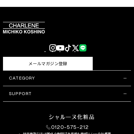
Instagram
YouTube
TikTok
X
LINE
(Twitter)
メールマガジン登録
CATEGORY
すべての商品一覧
コスメティックス
SUPPORT
サプリメント・保健機能食品
ご利用ガイド
食品・飲料
お問い合わせ
お悩み・効果
0120-575-212