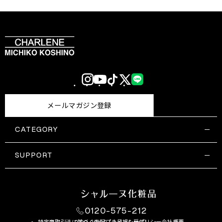
Instagram
YouTube
TikTok
X
LINE
(Twitter)
メールマガジン登録
CATEGORY
すべての商品一覧
コスメティックス
SUPPORT
サプリメント・保健機能食品
ご利用ガイド
食品・飲料
お問い合わせ
お悩み・効果
0120-575-212