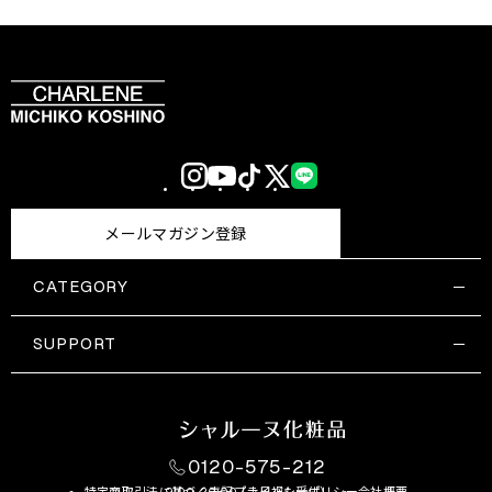
Instagram
YouTube
TikTok
X
LINE
(Twitter)
メールマガジン登録
CATEGORY
すべての商品一覧
コスメティックス
SUPPORT
サプリメント・保健機能食品
ご利用ガイド
食品・飲料
お問い合わせ
お悩み・効果
0120-575-212