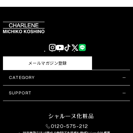
Instagram
YouTube
TikTok
X
LINE
(Twitter)
メールマガジン登録
CATEGORY
すべての商品一覧
コスメティックス
SUPPORT
サプリメント・保健機能食品
ご利用ガイド
食品・飲料
お問い合わせ
お悩み・効果
0120-575-212