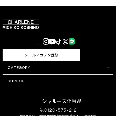
Instagram
YouTube
TikTok
X
LINE
(Twitter)
メールマガジン登録
CATEGORY
すべての商品一覧
コスメティックス
SUPPORT
サプリメント・保健機能食品
ご利用ガイド
食品・飲料
お問い合わせ
お悩み・効果
0120-575-212