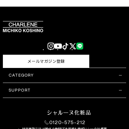
Instagram
YouTube
TikTok
X
LINE
(Twitter)
メールマガジン登録
CATEGORY
すべての商品一覧
コスメティックス
SUPPORT
サプリメント・保健機能食品
ご利用ガイド
食品・飲料
お問い合わせ
お悩み・効果
0120-575-212