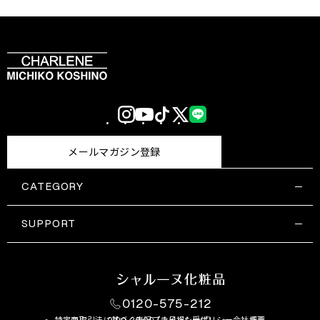
Instagram
YouTube
TikTok
X
LINE
(Twitter)
メールマガジン登録
CATEGORY
すべての商品一覧
コスメティックス
SUPPORT
サプリメント・保健機能食品
ご利用ガイド
食品・飲料
お問い合わせ
お悩み・効果
0120-575-212