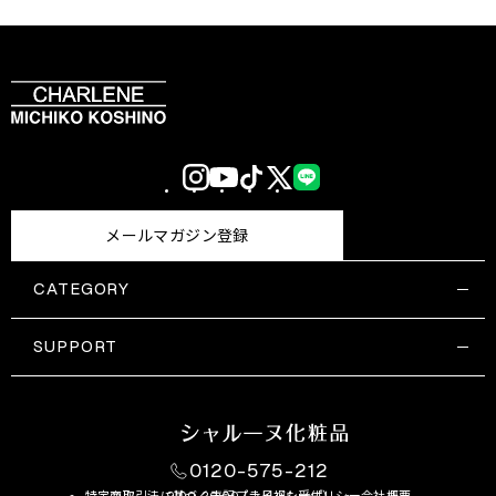
Instagram
YouTube
TikTok
X
LINE
(Twitter)
メールマガジン登録
CATEGORY
すべての商品一覧
コスメティックス
SUPPORT
サプリメント・保健機能食品
ご利用ガイド
食品・飲料
お問い合わせ
お悩み・効果
0120-575-212