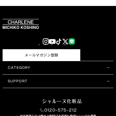
Instagram
YouTube
TikTok
X
LINE
(Twitter)
メールマガジン登録
CATEGORY
すべての商品一覧
コスメティックス
SUPPORT
サプリメント・保健機能食品
ご利用ガイド
食品・飲料
お問い合わせ
お悩み・効果
0120-575-212