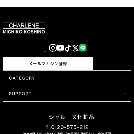
Instagram
YouTube
TikTok
X
LINE
(Twitter)
メールマガジン登録
CATEGORY
すべての商品一覧
コスメティックス
SUPPORT
サプリメント・保健機能食品
ご利用ガイド
食品・飲料
お問い合わせ
お悩み・効果
0120-575-212