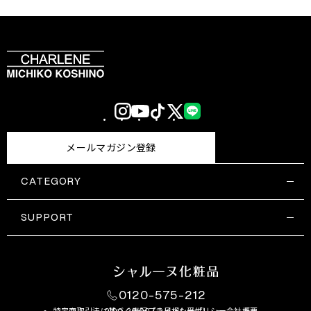
Instagram
YouTube
TikTok
X
LINE
(Twitter)
メールマガジン登録
CATEGORY
すべての商品一覧
コスメティックス
SUPPORT
サプリメント・保健機能食品
ご利用ガイド
食品・飲料
お問い合わせ
お悩み・効果
0120-575-212