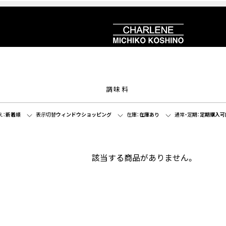
調味料
え：
新着順
表示切替
ウィンドウショッピング
在庫：
在庫あり
通常・定期：
定期購入可
該当する商品がありません。