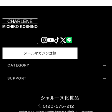
Instagram
YouTube
TikTok
X
LINE
(Twitter)
メールマガジン登録
CATEGORY
すべての商品一覧
コスメティックス
SUPPORT
サプリメント・保健機能食品
ご利用ガイド
食品・飲料
お問い合わせ
お悩み・効果
0120-575-212