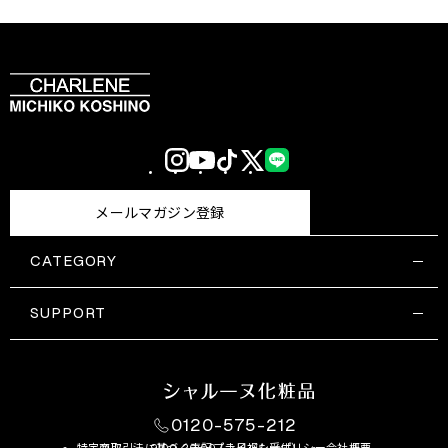
Instagram
YouTube
TikTok
X
LINE
(Twitter)
メールマガジン登録
CATEGORY
すべての商品一覧
コスメティックス
SUPPORT
サプリメント・保健機能食品
ご利用ガイド
食品・飲料
お問い合わせ
お悩み・効果
0120-575-212