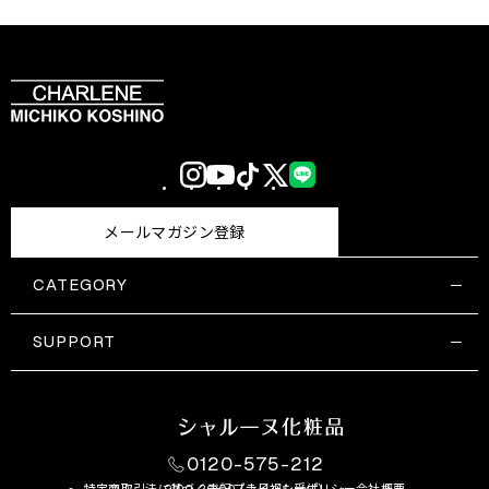
Instagram
YouTube
TikTok
X
LINE
(Twitter)
メールマガジン登録
CATEGORY
すべての商品一覧
コスメティックス
SUPPORT
サプリメント・保健機能食品
ご利用ガイド
食品・飲料
お問い合わせ
お悩み・効果
0120-575-212