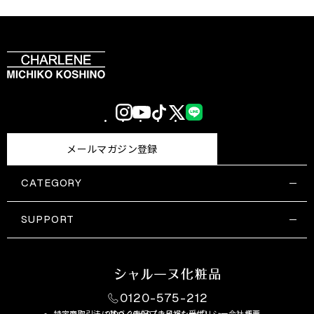
Instagram
YouTube
TikTok
X
LINE
(Twitter)
メールマガジン登録
CATEGORY
すべての商品一覧
コスメティックス
SUPPORT
サプリメント・保健機能食品
ご利用ガイド
食品・飲料
お問い合わせ
お悩み・効果
0120-575-212