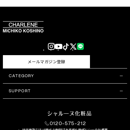
Instagram
YouTube
TikTok
X
LINE
(Twitter)
メールマガジン登録
CATEGORY
すべての商品一覧
コスメティックス
SUPPORT
サプリメント・保健機能食品
ご利用ガイド
食品・飲料
お問い合わせ
お悩み・効果
0120-575-212