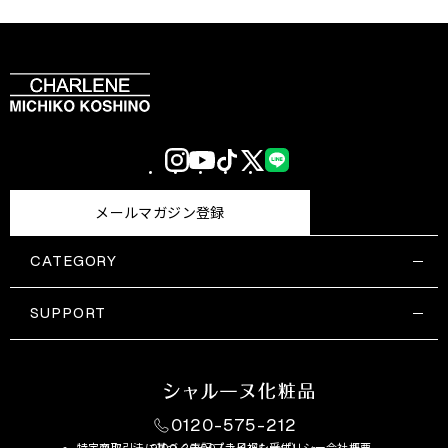
Instagram
YouTube
TikTok
X
LINE
(Twitter)
メールマガジン登録
CATEGORY
すべての商品一覧
コスメティックス
SUPPORT
サプリメント・保健機能食品
ご利用ガイド
食品・飲料
お問い合わせ
お悩み・効果
0120-575-212