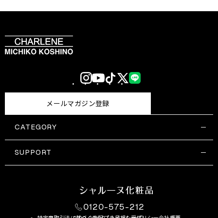
Instagram
YouTube
TikTok
X
LINE
(Twitter)
メールマガジン登録
CATEGORY
すべての商品一覧
コスメティックス
SUPPORT
サプリメント・保健機能食品
ご利用ガイド
食品・飲料
お問い合わせ
お悩み・効果
0120-575-212