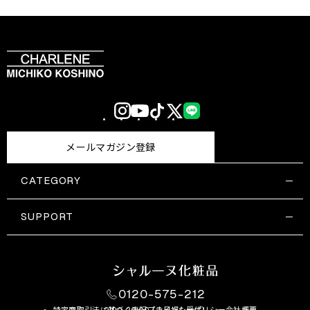
Instagram
YouTube
TikTok
X
LINE
(Twitter)
メールマガジン登録
CATEGORY
すべての商品一覧
コスメティックス
SUPPORT
サプリメント・保健機能食品
ご利用ガイド
食品・飲料
お問い合わせ
お悩み・効果
0120-575-212