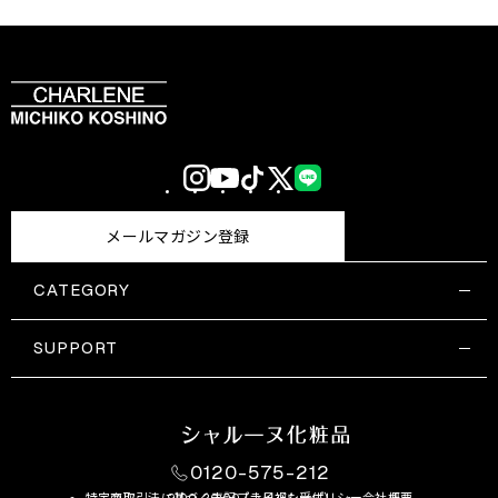
Instagram
YouTube
TikTok
X
LINE
(Twitter)
メールマガジン登録
CATEGORY
すべての商品一覧
コスメティックス
SUPPORT
サプリメント・保健機能食品
ご利用ガイド
食品・飲料
お問い合わせ
お悩み・効果
0120-575-212