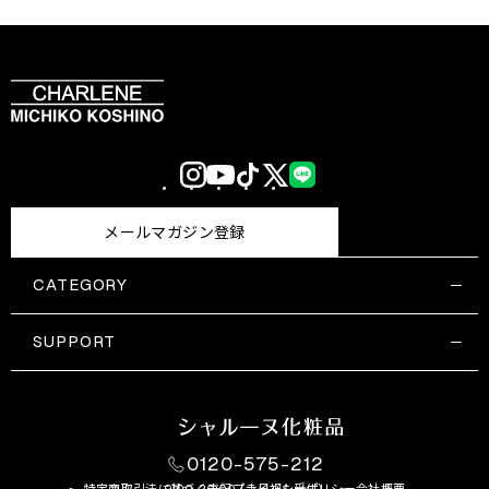
Instagram
YouTube
TikTok
X
LINE
(Twitter)
メールマガジン登録
CATEGORY
すべての商品一覧
コスメティックス
SUPPORT
サプリメント・保健機能食品
ご利用ガイド
食品・飲料
お問い合わせ
お悩み・効果
0120-575-212