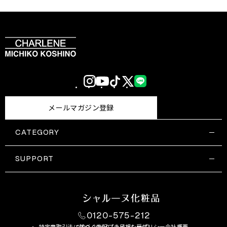
Instagram
YouTube
TikTok
X
LINE
(Twitter)
メールマガジン登録
CATEGORY
すべての商品一覧
コスメティックス
SUPPORT
サプリメント・保健機能食品
ご利用ガイド
食品・飲料
お問い合わせ
お悩み・効果
0120-575-212