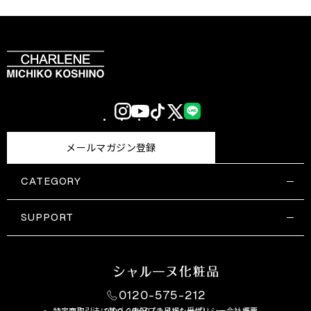
Instagram
YouTube
TikTok
X
LINE
(Twitter)
メールマガジン登録
CATEGORY
すべての商品一覧
コスメティックス
SUPPORT
サプリメント・保健機能食品
ご利用ガイド
食品・飲料
お問い合わせ
お悩み・効果
0120-575-212