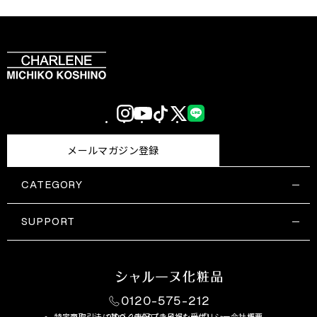
Instagram
YouTube
TikTok
X
LINE
(Twitter)
メールマガジン登録
CATEGORY
すべての商品一覧
コスメティックス
SUPPORT
サプリメント・保健機能食品
ご利用ガイド
食品・飲料
お問い合わせ
お悩み・効果
0120-575-212