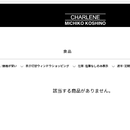
食品
：
価格が安い
表示切替
ウィンドウショッピング
在庫：
在庫なしのみ表示
通常・定期
該当する商品がありません。