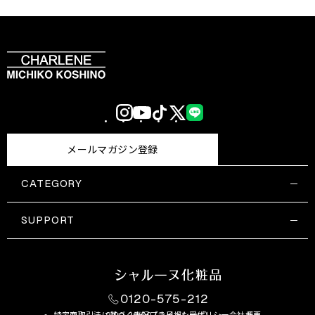
Instagram
YouTube
TikTok
X
LINE
(Twitter)
メールマガジン登録
CATEGORY
すべての商品一覧
コスメティックス
SUPPORT
サプリメント・保健機能食品
ご利用ガイド
食品・飲料
お問い合わせ
お悩み・効果
0120-575-212