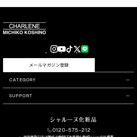
Instagram
YouTube
TikTok
X
LINE
(Twitter)
メールマガジン登録
CATEGORY
すべての商品一覧
コスメティックス
SUPPORT
サプリメント・保健機能食品
ご利用ガイド
食品・飲料
お問い合わせ
お悩み・効果
0120-575-212