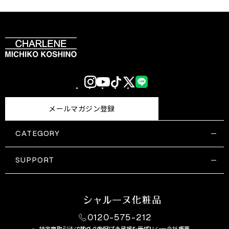
Instagram
YouTube
TikTok
X
LINE
(Twitter)
メールマガジン登録
CATEGORY
すべての商品一覧
コスメティックス
SUPPORT
サプリメント・保健機能食品
ご利用ガイド
食品・飲料
お問い合わせ
お悩み・効果
0120-575-212