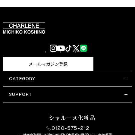
Instagram
YouTube
TikTok
X
LINE
(Twitter)
メールマガジン登録
CATEGORY
すべての商品一覧
コスメティックス
SUPPORT
サプリメント・保健機能食品
ご利用ガイド
食品・飲料
お問い合わせ
お悩み・効果
0120-575-212