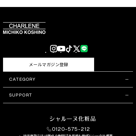
Instagram
YouTube
TikTok
X
LINE
(Twitter)
メールマガジン登録
CATEGORY
すべての商品一覧
コスメティックス
SUPPORT
サプリメント・保健機能食品
ご利用ガイド
食品・飲料
お問い合わせ
お悩み・効果
0120-575-212